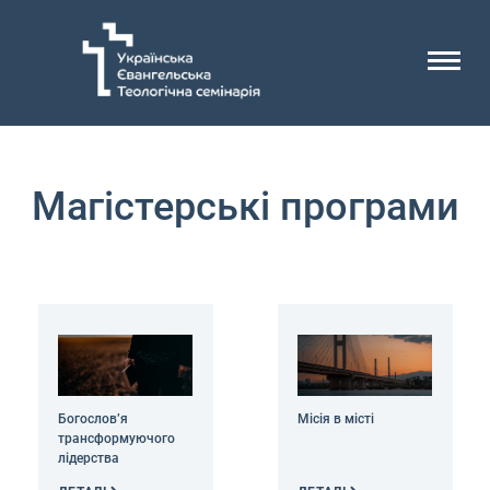
Магістерські програми
Богословʼя
Місія в місті
трансформуючого
лідерства