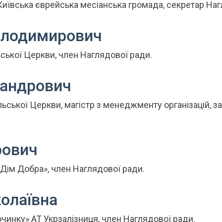
 Київська єврейська месіанська громада, секретар
Наг
олодимирович
ської Церкви, член Наглядової ради.
сандрович
ьської Церкви, магістр з менеджменту організацій, з
рович
«Дім Добра», член
Наглядової ради.
олаївна
чинку» АТ Укрзалізниця, член Наглядової ради.