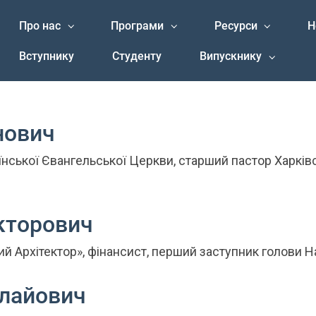
Про нас
Програми
Ресурси
Н
Вступнику
Студенту
Випускнику
нович
їнської Євангельської Церкви, старший пастор Харківс
ікторович
й Архітектор», фінансист, перший заступник голови Н
олайович