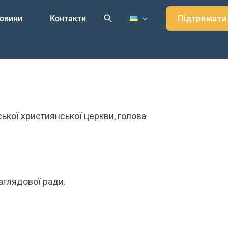
овини
Контакти
Підтримати
ької християнської церкви, голова
аглядової ради.