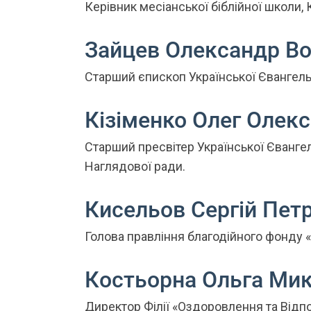
Керівник месіанської біблійної школи,
Зайцев Олександр В
Старший єпископ Української Євангель
Кізіменко Олег Олек
Старший пресвітер Української Євангел
Наглядової ради.
Кисельов Сергій Пет
Голова правління благодійного фонду 
Костьорна Ольга Мик
Директор Філії «Оздоровлення та Відпо