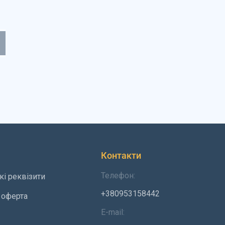
Контакти
Телефон:
кі реквізити
+380953158442
 оферта
E-mail: