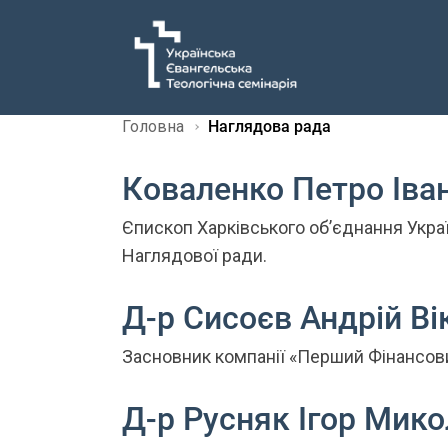
Головна
Наглядова рада
Коваленко Петро Іва
Є
пископ Харківського об’єднання Укра
Наглядової ради.
Д-р Сисоєв Андрій В
З
асновник компанії «Перший Фінансови
Д-р Русняк Ігор Мик