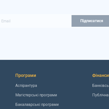
Програми
Фінанси
Аспірантура
Банківсь
Магістерські програми
Публічна
Бакалаврські програми