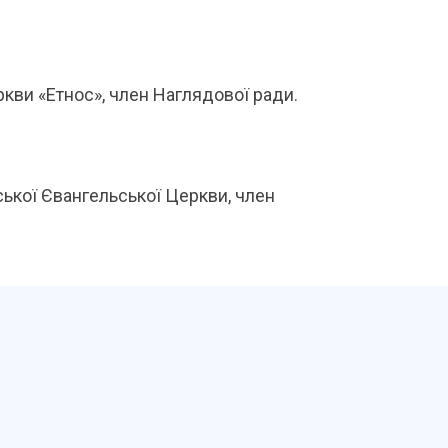
ркви «Етнос», член
Наглядової ради.
ської Євангельської Церкви, член