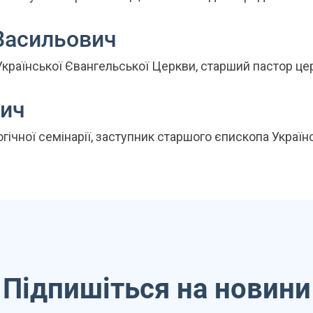
Васильович
країнської Євангельської Церкви, старший пастор це
вич
огічної семінарії, заступник старшого єпископа Україн
Підпишіться на новини