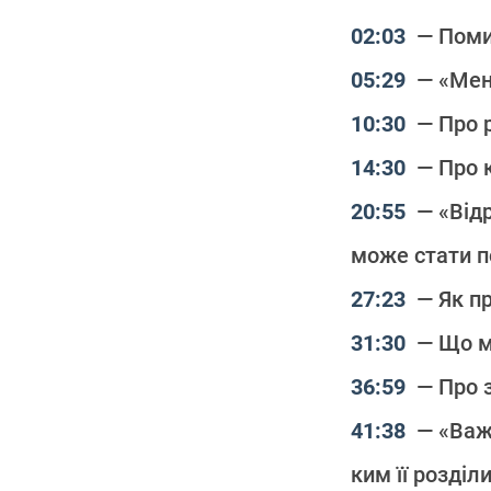
— Поми
— «Мені
— Про 
— Про 
— «Від
може стати 
— Як п
— Що м
— Про 
— «Важл
ким її розділ