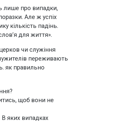
ть лише про випадки,
оразки. Але ж успіх
ку кількість падінь.
словʼя для життя».
 церков чи служіння
служителів переживають
ть. як правильно
ння?
витись, щоб вони не
? В яких випадках