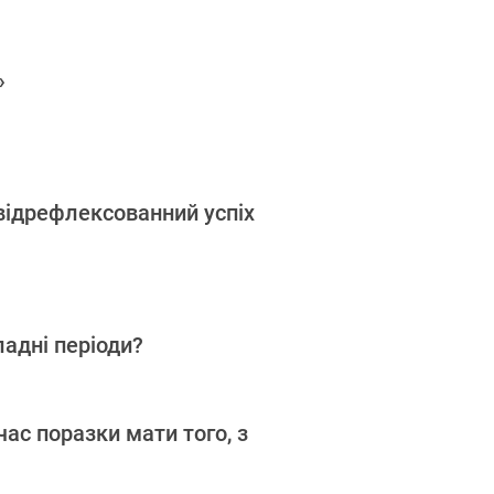
»
відрефлексованний успіх
ладні періоди?
час поразки мати того, з