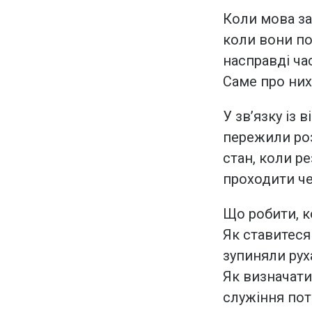
Коли мова за
коли вони по
насправді ча
Саме про них
У звʼязку із
пережили роз
стан, коли р
проходити че
Що робити, к
Як ставитеся
зупиняли рух
Як визначати
служіння пот