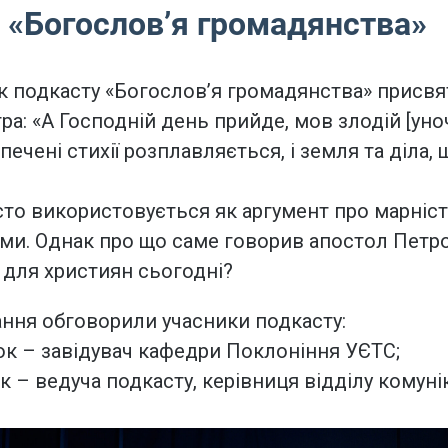
 «Богословʼя громадянства»
к подкасту «Богословʼя громадянства» присв
ра: «А Господній день прийде, мов злодій [уноч
печені стихії розплавляється, і земля та діла, щ
сто використовується як аргумент про марніст
ми. Однак про що саме говорив апостол Петро 
для християн сьогодні?
тання обговорили учасники подкасту:
к – завідувач кафедри Поклоніння УЄТС;
 – ведуча подкасту, керівниця відділу комунік