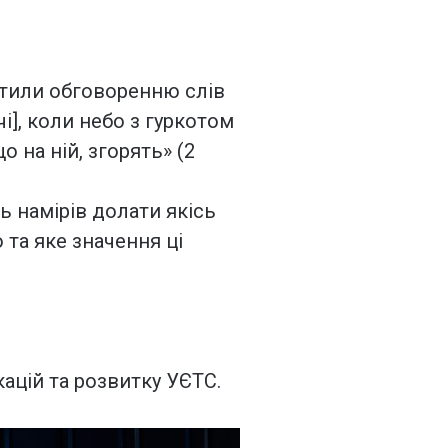
ятили обговоренню слів
і], коли небо з гуркотом
о на ній, згорять» (2
ь намірів долати якісь
та яке значення ці
ацій та розвитку УЄТС.