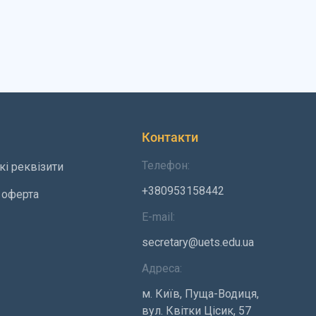
Контакти
Телефон:
кі реквізити
+380953158442
 оферта
E-mail:
secretary@uets.edu.ua
Адреса:
м. Київ, Пуща-Водиця,
вул. Квітки Цісик, 57