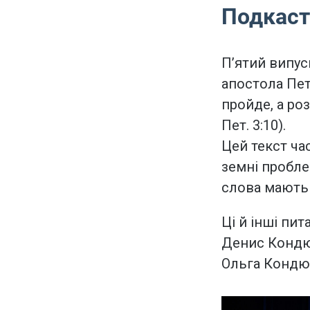
Подкаст
Пʼятий випус
апостола Пет
пройде, а роз
Пет. 3:10).
Цей текст ча
земні пробле
слова мають 
Ці й інші пи
Денис Кондю
Ольга Кондюк