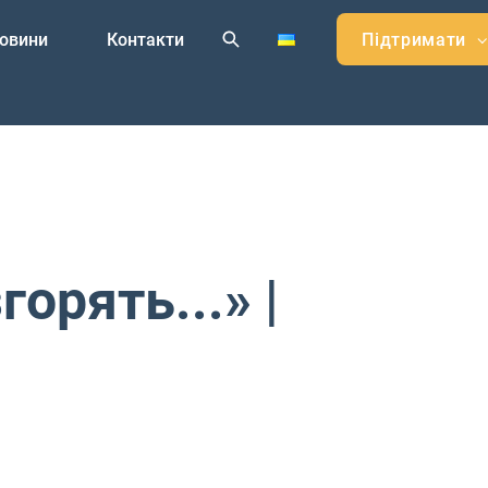
овини
Контакти
Підтримати
горять...» |