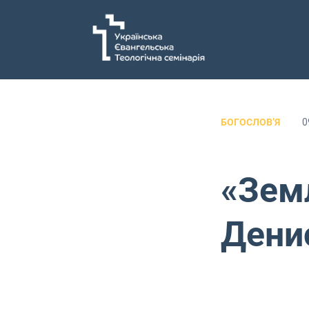
БОГОСЛОВʼЯ
0
«Земл
Дени