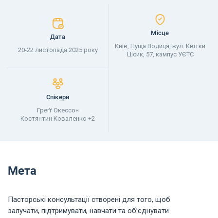
Місце
Дата
Київ, Пуща Водиця, вул. Квітки
20-22 листопада 2025 року
Цісик, 57, кампус УЄТС
Спікери
Греґґ Окессон
Костянтин Коваленко +2
Мета
Пасторські консультації
створені для того, щоб
залучати, підтримувати, навчати та об’єднувати