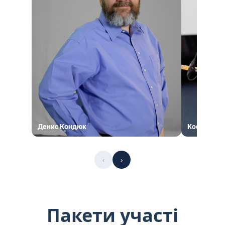
Денис Кондюк
Костянтин
‹
›
Пакети участі