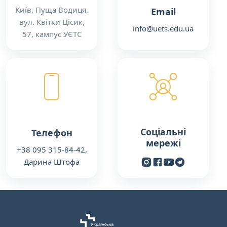
Київ, Пуща Водиця,
Email
вул. Квітки Цісик,
info@uets.edu.ua
57, кампус УЄТС
Соціальні
Телефон
мережі
+38 095 315-84-42,
Дарина Штофа
www.instagram.com
www.facebook.com
www.youtube.c
t.me