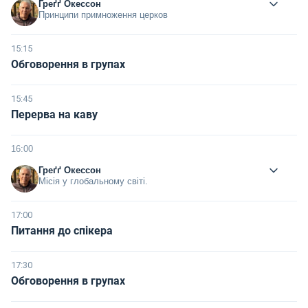
Греґґ Окессон
Принципи примноження церков
15:15
Обговорення в групах
15:45
Перерва на каву
16:00
Греґґ Окессон
Місія у глобальному світі.
17:00
Питання до спікера
17:30
Обговорення в групах