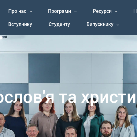
Про нас
Програми
Ресурси
Н
Вступнику
Студенту
Випускнику
ослов'я та христ
С