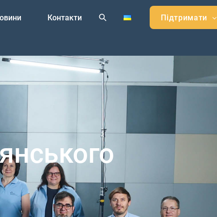
овини
Контакти
Підтримати
иянського