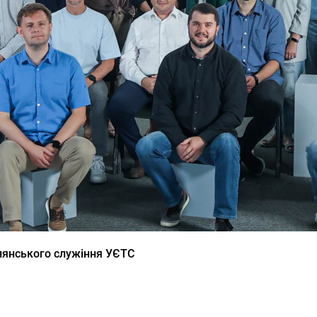
иянського служіння УЄТС