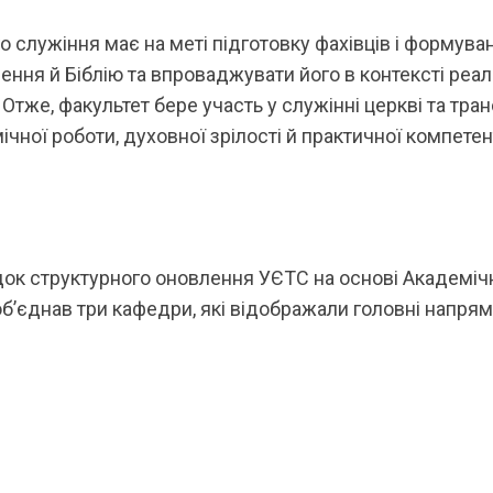
о служіння має на меті підготовку фахівців і формува
ня й Біблію та впроваджувати його в контексті реаль
 Отже, факультет бере участь у служінні церкві та тра
чної роботи, духовної зрілості й практичної компетен
док структурного оновлення УЄТС на основі Академіч
 об’єднав три кафедри, які відображали головні напр