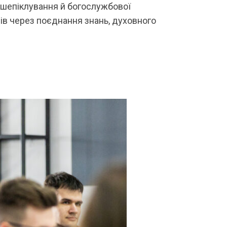
ушепіклування й богослужбової
лів через поєднання знань, духовного