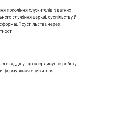
ння покоління служителів, здатних
ного служіння церкві, суспільству й
нсформації суспільства через
тності.
ного відділу, що координував роботу
ями формування служителя: