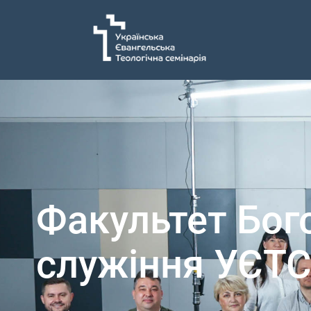
Факультет Бог
служіння УЄТ