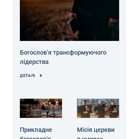
Богословʼя трансформуючого
лідерства
ДЕТАЛІ
Прикладне
Місія церкви
богослов’я.
в умовах