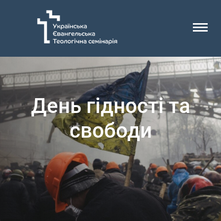
День гідності та
свободи