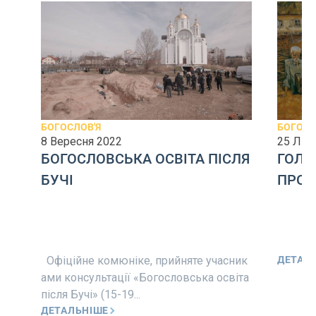
БОГОСЛОВ'Я
БОГОСЛ
8 Вересня 2022
25 Лис
БОГОСЛОВСЬКА ОСВІТА ПІСЛЯ
ГОЛО
БУЧІ
ПРОТ
Офіційне комюніке, прийняте учасник
ДЕТАЛ
ами консультації «Богословська освіта
після Бучі» (15-19...
ДЕТАЛЬНІШЕ