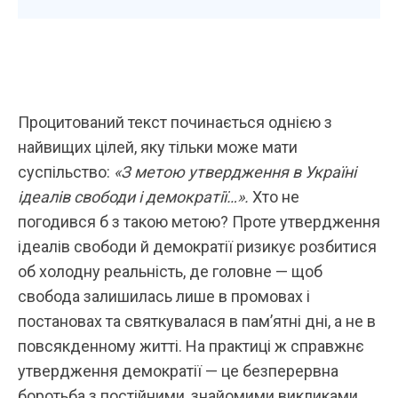
Процитований текст починається однією з
найвищих цілей, яку тільки може мати
суспільство:
«З метою утвердження в Україні
ідеалів свободи і демократії…».
Хто не
погодився б з такою метою? Проте утвердження
ідеалів свободи й демократії ризикує розбитися
об холодну реальність, де головне — щоб
свобода залишилась лише в промовах і
постановах та святкувалася в пам’ятні дні, а не в
повсякденному житті. На практиці ж справжнє
утвердження демократії — це безперервна
боротьба з постійними, знайомими викликами,