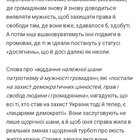
де громадянам знову й знову доводиться
виявляти мужність, щоб захищати права й
свободи там, де вони вже, здавалося б, здобуті.
А потім інші вшановуватимуть їхні подвиги в
промовах, де ті ж ідеали постануть у статусі
«досягнень», що й досі далекі як ніколи.
Слова про
«віддання належної шани
патріотизму й мужності громадян»
, які
«постали
на захист демократичних цінностей, прав і
свобод людини і громадянина»,
нагадують, що
всі ті, хто став на захист України тоді й тепер, є
«лицарями демократії». Вони заслуговують не
лише щорічної шани, а й щоб їхня справа жила в
реальних змінах і щоденній турботі про якість
життя країни. Справа, заради якої вони