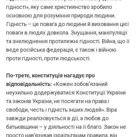
гідності», яку саме християнство зробило
основною для розуміння природи людини.
Гідність – це повага до людини й виховання цієї
поваги в людях довкола. Знущання, маніпуляції
та знелюднення протилежні гідності. Війна, що її
веде російська федерація, є також і війною
проти гідності, проти людськості.
По-третє, конституція нагадує про
відповідальність:
«Кожен зобов’язаний
неухильно додержуватися Конституції України
та законів України, не посягати на права і
свободи, честь і гідність інших людей». Віра
завжди реалізовується в дії, а любов до
батьківщини – у діяльності на її благо. Закон не
просто нав’язував ізраїльтянам правила, він