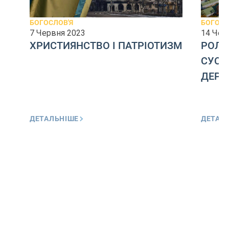
БОГОСЛОВ'Я
БОГОСЛ
7 Червня 2023
14 Чер
ХРИСТИЯНСТВО І ПАТРІОТИЗМ
РОЛЬ
СУСП
ДЕР
ДЕТАЛЬНІШЕ
ДЕТАЛ