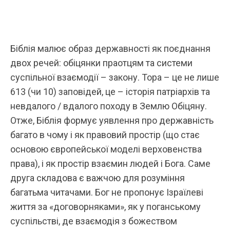
Біблія малює образ державності як поєднання
двох речей: обіцянки праотцям та системи
суспільної взаємодії – закону. Тора – це не лише
613 (чи 10) заповідей, це – історія патріархів та
невдалого / вдалого походу в Землю Обіцяну.
Отже, Біблія формує уявлення про державність
багато в чому і як правовий простір (що стає
основою європейської моделі верховенства
права), і як простір взаємин людей і Бога. Саме
друга складова є важчою для розуміння
багатьма читачами. Бог не пропонує Ізраїлеві
життя за «договорняками», як у поганському
суспільстві, де взаємодія з божеством