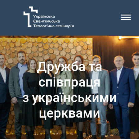
Дружба та
співпраця
з українськими
церквами