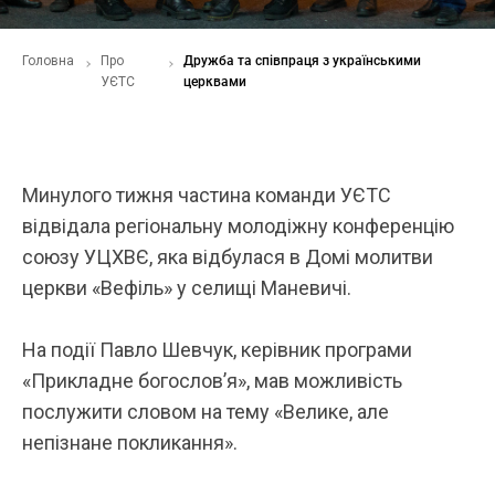
Головна
Про
Дружба та співпраця з українськими
УЄТС
церквами
Минулого тижня частина команди УЄТС
відвідала регіональну молодіжну конференцію
союзу УЦХВЄ, яка відбулася в Домі молитви
церкви «Вефіль» у селищі Маневичі.
На події Павло Шевчук, керівник програми
«Прикладне богословʼя», мав можливість
послужити словом на тему «Велике, але
непізнане покликання».