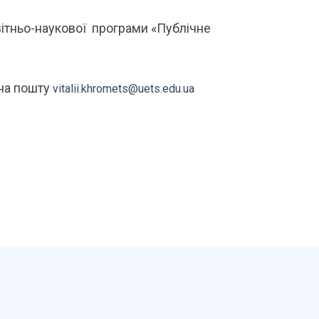
вітньо-наукової програми «Публічне
 на пошту
vitalii.khromets@uets.edu.ua