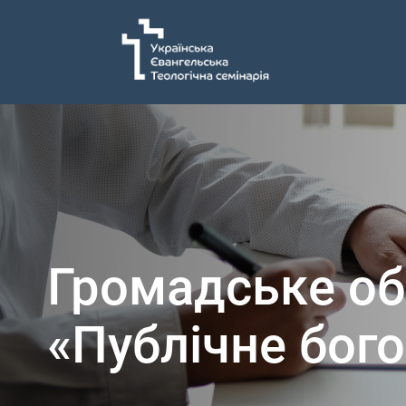
Громадське об
«Публічне бого