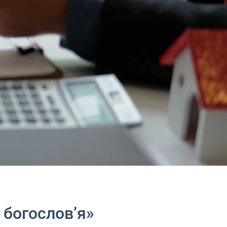
 богословʼя»