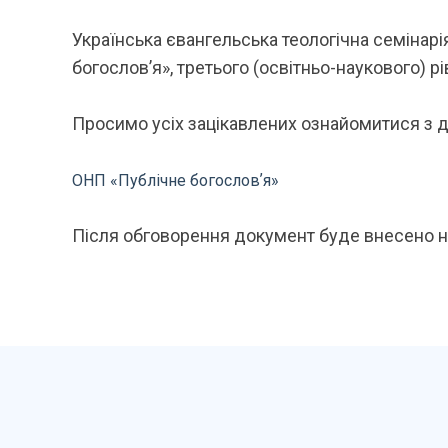
Українська євангельська теологічна семінар
богословʼя», третього (освітньо-наукового) рі
Просимо усіх зацікавлених ознайомитися з д
ОНП «Публічне богословʼя»
Після обговорення документ буде внесено н