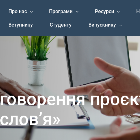
Про нас
Програми
Ресурси
Н
Вступнику
Студенту
Випускнику
говорення проєк
словʼя»