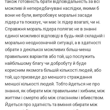
також готовність брати відповідальність за всі
можливі й непередбачувані наслідки, якими б
вони не були, випробовує
моральні засади
лідер
а
та показує, чи має їх лідер взагалі, чи ні.
Справжня мораль лідера полягає не в знанні
єдиної можливої відповіді в будь-якій складній і
морально неоднозначній ситуації, а в здатності
обрати з декількох можливих більш-менш
правильних варіантів або той, що послужить
найбільшому благу чи добробуту й буде
корисним якомога більшій кількості людей, або
той, що призведе до меншого страждання
меншої кількості людей. Тобто йдеться не про
знання, як обирати між правильним і хибним, між
життям і смертю або між спасінням і вбивством.
Йдеться про здатність та вміння обирати між