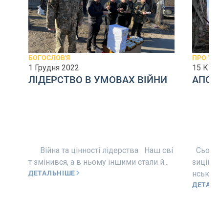
БОГОСЛОВ'Я
ПРО УЄ
1 Грудня 2022
15 Кві
ЛІДЕРСТВО В УМОВАХ ВІЙНИ
АПОЛ
Війна та цінності лідерства Наш сві
Сьогод
т змінився, а в ньому іншими стали й...
зиційно
ДЕТАЛЬНІШЕ
нських л
ДЕТАЛ