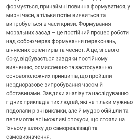
формується, принаймні повинна формуватися, у
мирні часи, а тільки потім виявиться та
випробується в часи кризи. Формування
моральних засад – це постійний процес роботи
над собою через формування
переконань
,
ціннісних орієнтирів
та
чеснот
. А це, зі свого
боку, відбувається завдяки постійному
вивченню, осмисленню та застосуванню
основоположних принципів, що пройшли
неодноразове випробування часом й
обставинами. Завдяки аналізу та наслідуванню
гідних прикладів тих людей, які не тільки мужньо
подолали різні виклики, але й мудро обійшли та
перемогли всі можливі спокуси, що стояли на
їхньому шляху до
самореалізації
та
самовизначення
.