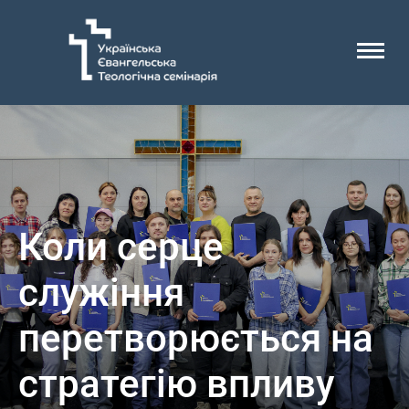
Коли серце
служіння
перетворюється на
стратегію впливу