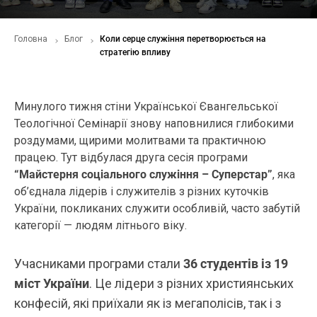
Головна
Блог
Коли серце служіння перетворюється на
стратегію впливу
Минулого тижня стіни Української Євангельської
Теологічної Семінарії знову наповнилися глибокими
роздумами, щирими молитвами та практичною
працею. Тут відбулася друга сесія програми
“Майстерня соціального служіння – Суперстар”
, яка
об’єднала лідерів і служителів з різних куточків
України, покликаних служити особливій, часто забутій
категорії — людям літнього віку.
Учасниками програми стали
36 студентів із 19
міст України
. Це лідери з різних християнських
конфесій, які приїхали як із мегаполісів, так і з