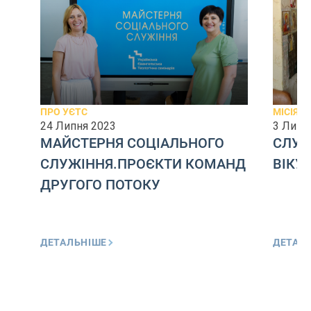
ПРО УЄТС
МІСІЯ
24 Липня 2023
3 Липн
МАЙСТЕРНЯ СОЦІАЛЬНОГО
СЛУЖ
СЛУЖІННЯ.ПРОЄКТИ КОМАНД
ВІКУ
ДРУГОГО ПОТОКУ
ДЕТАЛЬНІШЕ
ДЕТАЛ