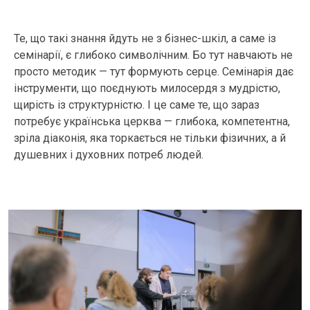
Те, що такі знання йдуть не з бізнес-шкіл, а саме із
семінарії, є глибоко символічним. Бо тут навчають не
просто методик — тут формують серце. Семінарія дає
інструменти, що поєднують милосердя з мудрістю,
щирість із структурністю. І це саме те, що зараз
потребує українська церква — глибока, компетентна,
зріла діаконія, яка торкається не тільки фізичних, а й
душевних і духовних потреб людей.