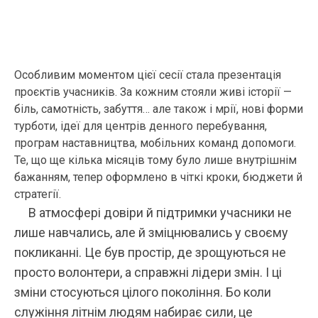
Особливим моментом цієї сесії стала презентація
проєктів учасників. За кожним стояли живі історії —
біль, самотність, забуття… але також і мрії, нові форми
турботи, ідеї для центрів денного перебування,
програм наставництва, мобільних команд допомоги.
Те, що ще кілька місяців тому було лише внутрішнім
бажанням, тепер оформлено в чіткі кроки, бюджети й
стратегії.
В атмосфері довіри й підтримки учасники не
лише навчались, але й зміцнювались у своєму
покликанні. Це був простір, де зрощуються не
просто волонтери, а справжні лідери змін. І ці
зміни стосуються цілого покоління. Бо коли
служіння літнім людям набирає сили, це