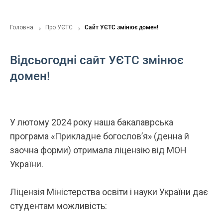
Головна
Про УЄТС
Сайт УЄТС змінює домен!
Відсьогодні сайт УЄТС змінює
домен!
У лютому 2024 року наша бакалаврська
програма «Прикладне богословʼя» (денна й
заочна форми) отримала ліцензію від МОН
України.
Ліцензія Міністерства освіти і науки України дає
студентам можливість: