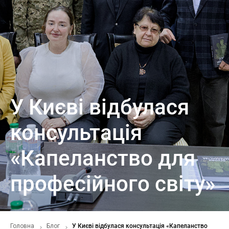
У Києві відбулася
консультація
«Капеланство для
професійного світу»
Головна
Блог
У Києві відбулася консультація «Капеланство