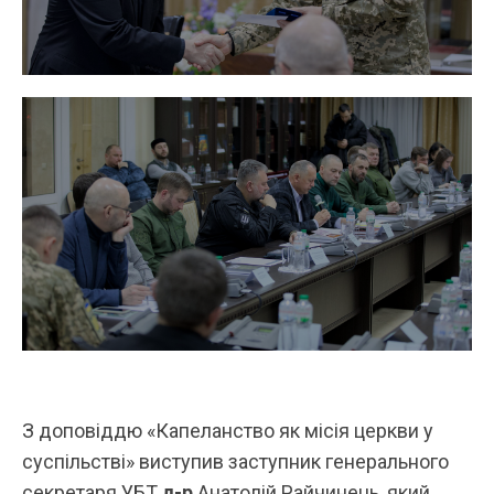
З доповіддю «Капеланство як місія церкви у
суспільстві» виступив заступник генерального
секретаря УБТ
д-р
Анатолій Райчинець
, який