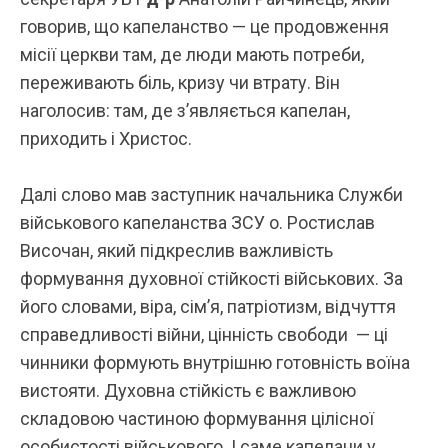
говорив, що капеланство — це продовження
місії церкви там, де люди мають потреби,
переживають біль, кризу чи втрату. Він
наголосив: там, де з’являється капелан,
приходить і Христос.
Далі слово мав заступник начальника Служби
військового капеланства ЗСУ
о. Ростислав
Височан
, який підкреслив важливість
формування духовної стійкості військових. За
його словами, віра, сім’я, патріотизм, відчуття
справедливості війни, цінність свободи — ці
чинники формують внутрішню готовність воїна
вистояти. Духовна стійкість є важливою
складовою частиною формування цілісної
особистості військового. І саме капелани у