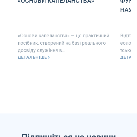
«ОСНОВИ КАПЕЛАНСТВА»
ФУНК
НАУК
«Основи капеланства» — це практичний
Відтепе
посібник, створений на базі реального
еологіч
досвіду служіння в...
тське н
ДЕТАЛЬНІШЕ
ДЕТАЛ