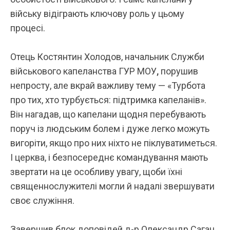
війську відіграють ключову роль у цьому
процесі.
Отець
Костянтин Холодов, начальник Служби
військового капеланства ГУР МОУ
,
порушив
непросту, але вкрай важливу тему — «Турбота
про тих, хто турбується: підтримка капеланів».
Він нагадав, що капелани щодня перебувають
поруч із людським болем і дуже легко можуть
вигоріти, якщо про них ніхто не піклуватиметься.
І церква, і безпосереднє командування мають
звертати на це особливу увагу, щоби їхні
священнослужителі могли й надалі звершувати
своє служіння.
Завершив блок доповідей
д-р Олександр Саган,