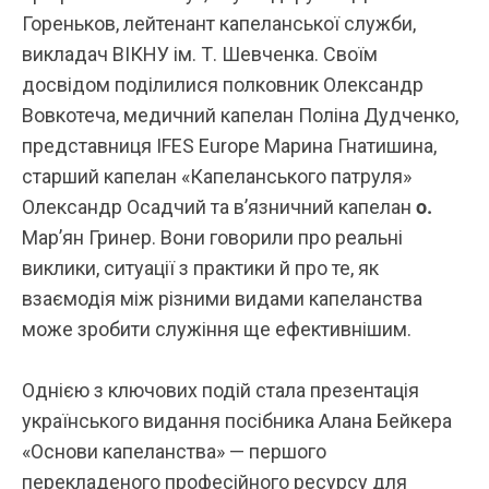
Гореньков, лейтенант капеланської служби,
викладач ВІКНУ ім. Т. Шевченка. Своїм
досвідом поділилися полковник
Олександр
Вовкотеча
, медичний капелан
Поліна Дудченко
,
представниця IFES Europe
Марина Гнатишина
,
старший капелан «Капеланського патруля»
Олександр Осадчий
та в’язничний капелан
о.
Мар’ян Гринер
. Вони говорили про реальні
виклики, ситуації з практики й про те, як
взаємодія між різними видами капеланства
може зробити служіння ще ефективнішим.
Однією з ключових подій стала презентація
українського видання посібника Алана Бейкера
«Основи капеланства» — першого
перекладеного професійного ресурсу для