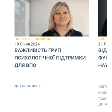
ПРО УЄТС
ПСИХОЛОГІЯ
ПРО УЄ
18 Січня 2024
21 Лис
ВАЖЛИВІСТЬ ГРУП
ВІДТ
ПСИХОЛОГІЧНОЇ ПІДТРИМКИ
ФУНК
ДЛЯ ВПО
НАУК
ДЕТАЛЬНІШЕ
Відтепе
еологіч
тське н
ДЕТАЛ