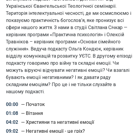
Української Євангельської Теологічної семіінарії.
Територія інтелектуальної чесності, де ми осмислюємо і
показуємо практичність богослов’я, яке пронизує всі
сфери нашого життя. З нами в студії Світлана Січкар —
керівник програми «Практична психологія» і Олексій
Травніков – керівник програми «Основи сімейного
служіння». Ведуча подкасту Ольга Кондюк, керівник
відділу комунікацій та розвитку УЄТС. В другому епізоді
подкасту говоримо про війну та складні емоції. Чи
можуть віруючі відчувати негативні емоції? Чи взагалі
бувають емоції негативними? І як давати раду
складним емоціям? Про це і не тільки слухайте в
нашому подкасті.
— Початок
— Вітання
— Християни та негативні емоції
— Негативні емоції - це гріх?