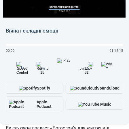
Війна і складні емоції
00:00
01:12:15
1x
+
15
15
Spotify
SoundCloud
Apple
Podcast
Ви слухаєте подкаст «Богослов’я для життя» від