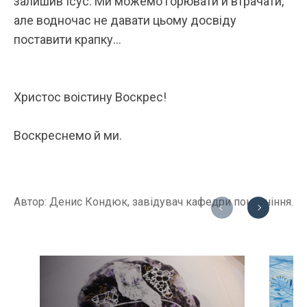
залишив Ісус. Ми можемо горювати й втрачати,
але водночас не давати цьому досвіду
поставити крапку…
Христос воістину Воскрес!
Воскреснемо й ми.
Автор: Денис Кондюк, завідувач кафедри поклоніння.
Previous
Next