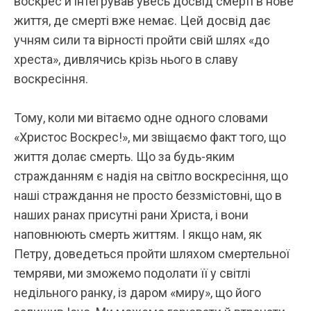
воскрес й інтегрував увесь досвід смерті в нове
життя, де смерті вже немає. Цей досвід дає
учням сили та вірності пройти свій шлях «до
хреста», дивлячись крізь нього в славу
воскресіння.
Тому, коли ми вітаємо одне одного словами
«Христос Воскрес!», ми звіщаємо факт того, що
життя долає смерть. Що за будь-яким
стражданням є надія на світло воскресіння, що
наші страждання не просто беззмістовні, що в
наших ранах присутні рани Христа, і вони
наповнюють смерть життям. І якщо нам, як
Петру, доведеться пройти шляхом смертельної
темряви, ми зможемо подолати її у світлі
недільного ранку, із даром «миру», що його