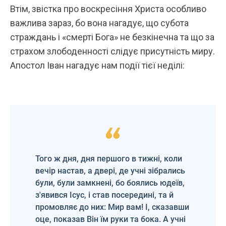
Втім, звістка про воскресіння Христа особливо
важлива зараз, бо вона нагадує, що субота
страждань і «смерті Бога» не безкінечна та що за
страхом злободенності слідує присутність миру.
Апостол Іван нагадує нам події тієї неділі:
Того ж дня, дня першого в тижні, коли
вечір настав, а двері, де учні зібрались
були, були замкнені, бо боялись юдеїв,
з'явився Ісус, і став посередині, та й
промовляє до них: Мир вам! І, сказавши
оце, показав Він їм руки та бока. А учні