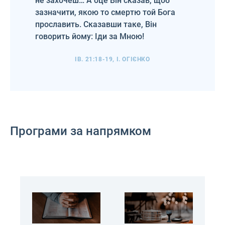
не захочеш… А оце Він сказав, щоб
зазначити, якою то смертю той Бога
прославить. Сказавши таке, Він
говорить йому: Іди за Мною!
ІВ. 21:18-19, І. ОГІЄНКО
Програми за напрямком