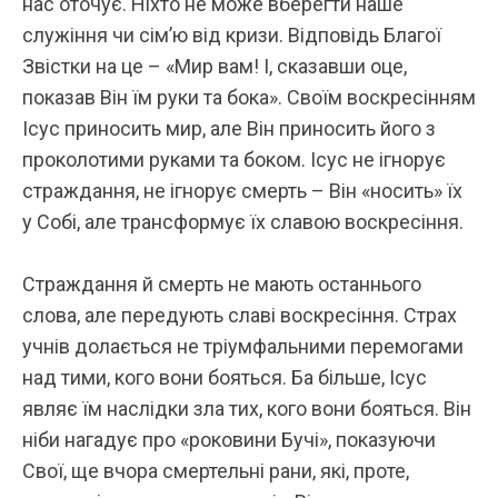
нас оточує. Ніхто не може вберегти наше
служіння чи сім’ю від кризи. Відповідь Благої
Звістки на це – «Мир вам! І, сказавши оце,
показав Він їм руки та бока». Своїм воскресінням
Ісус приносить мир, але Він приносить його з
проколотими руками та боком. Ісус не ігнорує
страждання, не ігнорує смерть – Він «носить» їх
у Собі, але трансформує їх славою воскресіння.
Страждання й смерть не мають останнього
слова, але передують славі воскресіння. Страх
учнів долається не тріумфальними перемогами
над тими, кого вони бояться. Ба більше, Ісус
являє їм наслідки зла тих, кого вони бояться. Він
ніби нагадує про «роковини Бучі», показуючи
Свої, ще вчора смертельні рани, які, проте,