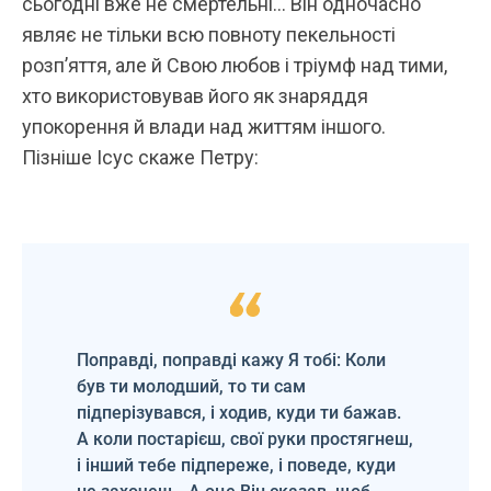
сьогодні вже не смертельні… Він одночасно
являє не тільки всю повноту пекельності
розп’яття, але й Свою любов і тріумф над тими,
хто використовував його як знаряддя
упокорення й влади над життям іншого.
Пізніше Ісус скаже Петру:
Поправді, поправді кажу Я тобі: Коли
був ти молодший, то ти сам
підперізувався, і ходив, куди ти бажав.
А коли постарієш, свої руки простягнеш,
і інший тебе підпереже, і поведе, куди