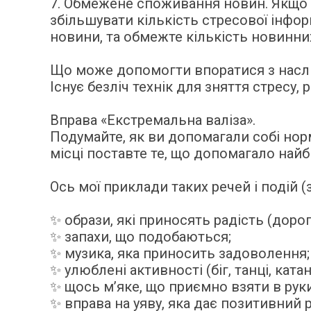
7. Обмежене споживання новин. Якщо в
збільшувати кількість стресової інфор
новини, та обмежте кількість новинних
Що може допомогти впоратися з насл
Існує безліч технік для зняття стресу, 
Вправа «Екстремальна валіза».
Подумайте, як ви допомагали собі нор
місці поставте те, що допомагало най
Ось мої приклади таких речей і подій (
✨ образи, які приносять радість (дорог
✨ запахи, що подобаються;
✨ музика, яка приносить задоволення;
✨ улюблені активності (біг, танці, ката
✨ щось м’яке, що приємно взяти в руки
✨ вправа на уяву, яка дає позитивний р