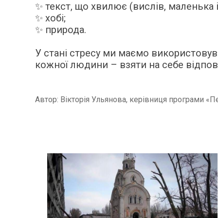
✨ текст, що хвилює (вислів, маленька і
✨ хобі;
✨ природа.
У стані стресу ми маємо використовува
кожної людини – взяти на себе відпові
Автор: Вікторія Ульянова, керівниця програми «П