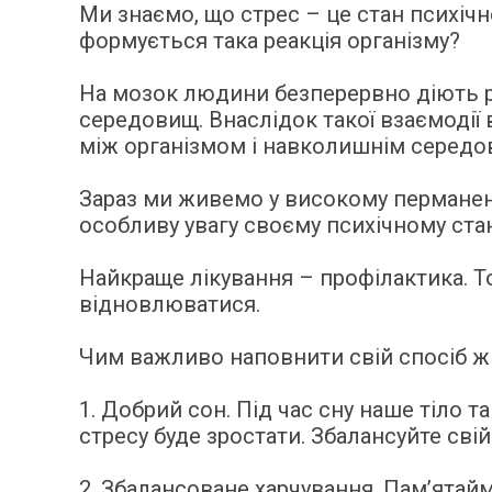
Ми знаємо, що стрес – це стан психічн
формується така реакція організму?
На мозок людини безперервно діють рі
середовищ. Внаслідок такої взаємодії 
між організмом і навколишнім середови
Зараз ми живемо у високому перманен
особливу увагу своєму психічному ста
Найкраще лікування – профілактика. 
відновлюватися.
Чим важливо наповнити свій спосіб ж
1. Добрий сон. Під час сну наше тіло 
стресу буде зростати. Збалансуйте свій
2. Збалансоване харчування. Пам’ятайм