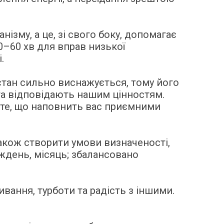
зму, а це, зі свого боку, допомагає
0–60 хв для вправ низької
.
 стан сильно виснажується, тому його
та відповідають нашим цінностям.
ь те, що наповнить вас приємними
також створити умови визначеності,
иждень, місяць; збалансовано
ання, турботи та радість з іншими.