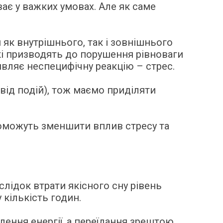
ває у важких умовах. Але як саме
 як внутрішнього, так і зовнішнього
які призводять до порушення рівноваги
являє неспецифічну реакцію – стрес.
ід подій), тож маємо приділяти
поможуть зменшити вплив стресу та
слідок втрати якісного сну рівень
 кількість годин.
влення енергії, а переїдання зрештою