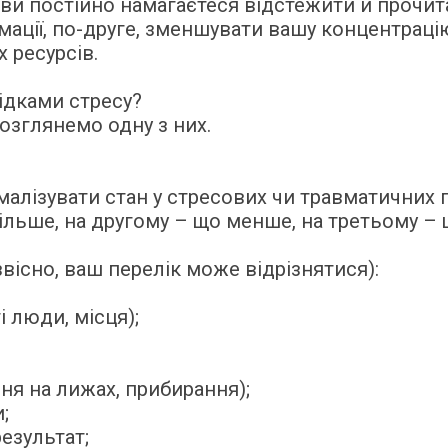
и постійно намагаєтеся відстежити й прочитат
мації, по-друге, зменшувати вашу концентраці
 ресурсів.
ідками стресу?
розглянемо одну з них.
малізувати стан у стресових чи травматичних 
більше, на другому – що менше, на третьому –
звісно, ваш перелік може відрізнятися):
і люди, місця);
ння на лижах, прибирання);
;
езультат;