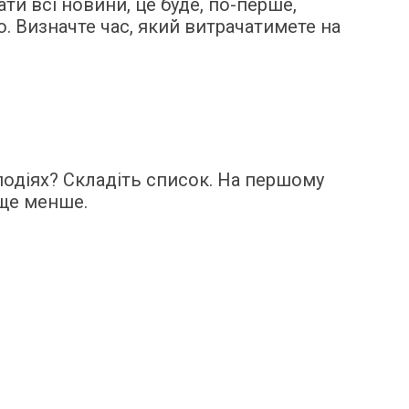
и всі новини, це буде, по-перше,
ю. Визначте час, який витрачатимете на
подіях? Складіть список. На першому
 ще менше.