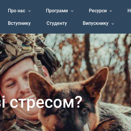
Про нас
Програми
Ресурси
Н
Вступнику
Студенту
Випускнику
і стресом?