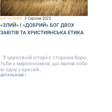
3 Серпня 2022
БОГОСЛОВ'Я
БОГОС
«ЗЛИЙ» І «ДОБРИЙ» БОГ ДВОХ
БОЖ
ЗАВІТІВ ТА ХРИСТИЯНСЬКА ЕТИКА
У церковній історії є сторінка боро
«Бог
тьби з маркіонізмом, що являв собо
очат
ю одну з єресей...
е від.
ДЕТАЛЬНІШЕ
ДЕТА