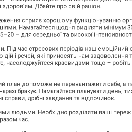
 здоров’ям. Дбайте про свій раціон.
аження сприяє хорошому функціонуванню органі
ціями. Намагайтеся щодня виділяти мінімум 3
15–20 – для середньої та високої інтенсивності
ани. Під час стресових періодів наш емоційний
дій і речей, які приносять нам задоволення 
йте, насолоджуйтеся краєвидами тощо – робіт
кий план допоможе не перевантажити себе, а 
наразі бракує. Намагайтеся планувати день, т
і справи, дрібні завдання та відпочинок.
ими людьми. Необхідно розділяти ваші пережив
разом час.