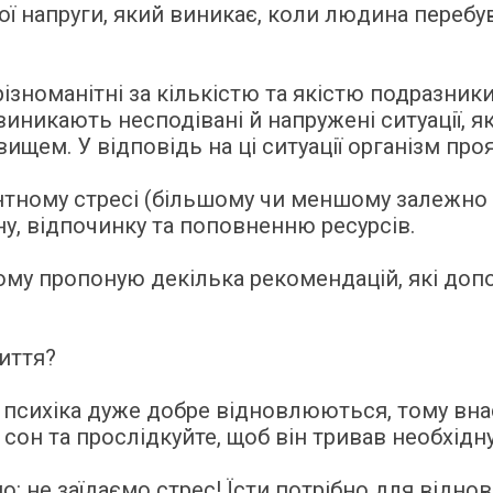
ої напруги, який виникає, коли людина перебу
зноманітні за кількістю та якістю подразники
виникають несподівані й напружені ситуації, 
щем. У відповідь на ці ситуації організм про
тному стресі (більшому чи меншому залежно в
ну, відпочинку та поповненню ресурсів.
Тому пропоную декілька рекомендацій, які до
иття?
та психіка дуже добре відновлюються, тому вна
 сон та прослідкуйте, щоб він тривав необхідну
о: не заїдаємо стрес! Їсти потрібно для відно