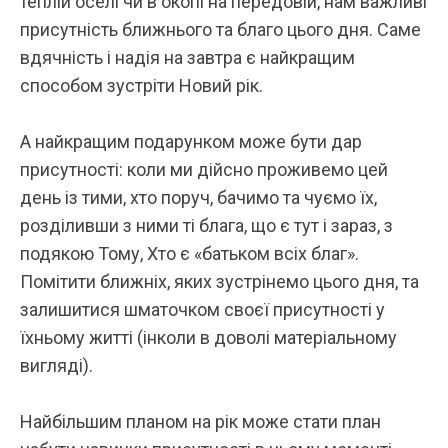
теплій оселі чи в окопі на передовій, нам важливі
присутність ближнього та благо цього дня. Саме
вдячність і надія на завтра є найкращим
способом зустріти Новий рік.
А найкращим подарунком може бути дар
присутності: коли ми дійсно проживемо цей
день із тими, хто поруч, бачимо та чуємо їх,
розділивши з ними ті блага, що є тут і зараз, з
подякою Тому, Хто є «батьком всіх благ».
Помітити ближніх, яких зустрінемо цього дня, та
залишитися шматочком своєї присутності у
їхньому житті (інколи в доволі матеріальному
вигляді).
Найбільшим планом на рік може стати план