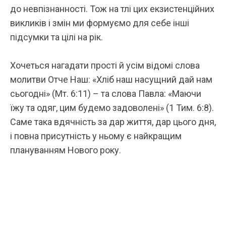
до невпізнанності. Тож на тлі цих екзистенційних
викликів і змін ми формуємо для себе інші
підсумки та цілі на рік.
Хочеться нагадати прості й усім відомі слова
молитви Отче Наш: «Х
ліб наш насущний дай нам
сьогодні
» (Мт. 6:11) – та слова Павла: «Маючи
їжу та одяг, цим будемо задоволені» (1 Тим. 6:8).
Саме така вдячність за дар життя, дар цього дня,
і повна присутність у ньому є найкращим
плануванням Нового року.