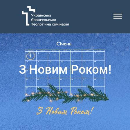
З Новим Роком!