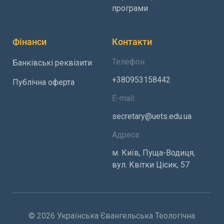
програми
Фінанси
Контакти
Телефон:
Банківські реквізити
+380953158442
Публічна оферта
E-mail:
secretary@uets.edu.ua
Адреса:
м. Київ, Пуща-Водиця,
вул. Квітки Цісик, 57
© 2026 Українська Євангельська Теологічна