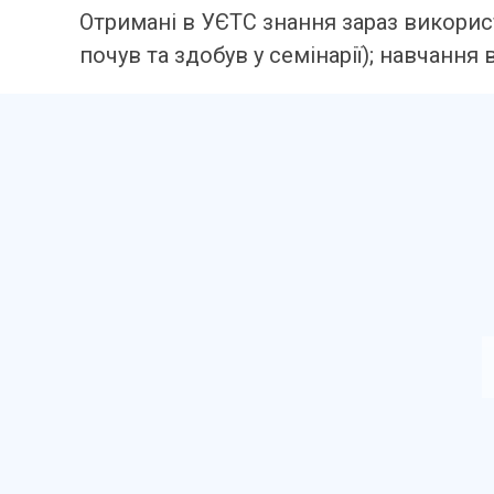
Отримані в УЄТС знання зараз викори
почув та здобув у семінарії); навчанн