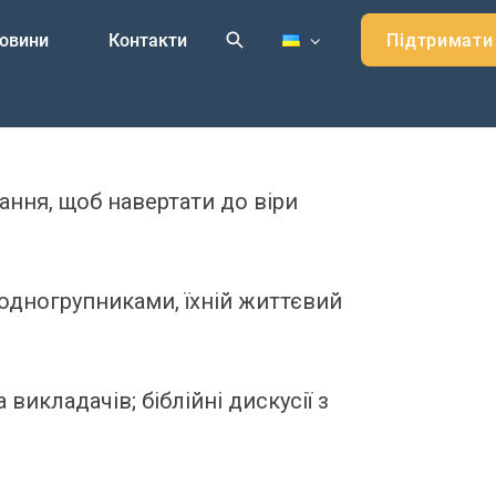
овини
Контакти
Підтримати
ння, щоб навертати до віри
одногрупниками, їхній життєвий
икладачів; біблійні дискусії з