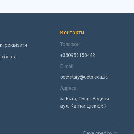
Контакти
Телефон:
кі реквізити
+380953158442
 оферта
E-mail:
secretary@uets.edu.ua
Адреса:
м. Київ, Пуща-Водиця,
вул. Квітки Цісик, 57
Developed by