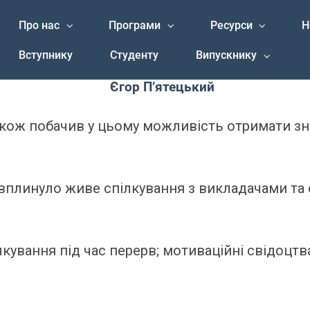
Про нас
Програми
Ресурси
Н
Вступнику
Студенту
Випускнику
Єгор П’ятецький
кож побачив у цьому можливість отримати зна
вплинуло живе спілкування з викладачами та 
вання під час перерв; мотиваційні свідоцтва в