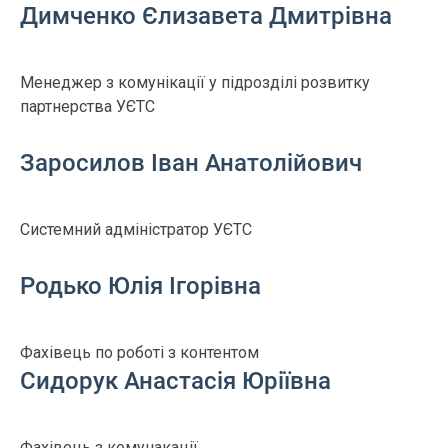
Димченко Єлизавета Дмитрівна
Менеджер з комунікації у підрозділі розвитку
партнерства УЄТС
Заросилов Іван Анатолійович
Системний адміністратор УЄТС
Родько Юлія Ігорівна
Фахівець по роботі з контентом
Сидорук Анастасія Юріївна
Фахівець з комунакації