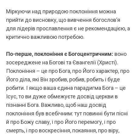
Міркуючи над природою поклоніння можна
прийти до висновку, що вивчення богослов’я
для лідерів прославлення є не рекомендацією, а
критично важливою потребою.
По-перше, поклоніння є Богоцентричним:
воно
зосереджене на Богові та Євангелії (Христі).
Поклоніння – це про Бога, про Його характер, про
Його діла, які Він зробив, робив, робить і буде
робити. І якщо ваша єдина парадигма Бога – це
Ісус, то ви дуже обмежуєте досвід церкви в
пізнанні Бога. Важливо, щоб наш досвід
поклоніння був всебічним: тут повинні бути пісні
й про Божу славу, і про Його перемогу, і про
смерть, і про воскресіння, покаяння, про віру,