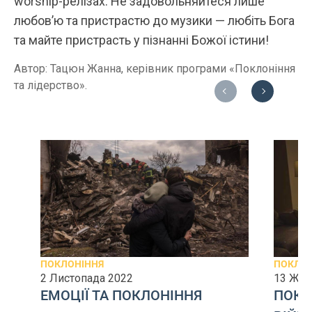
worship-релізах. Не задовольняйтеся лише
любов’ю та пристрастю до музики — любіть Бога
та майте пристрасть у пізнанні Божої істини!
Автор: Тацюн Жанна, керівник програми «Поклоніння
та лідерство».
Previous
Next
ПОКЛОНІННЯ
ПОКЛОН
2 Листопада 2022
13 Жов
ЕМОЦІЇ ТА ПОКЛОНІННЯ
ПОКЛ