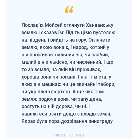
Послав їх Мойсей оглянути Ханаанську
землю і сказав їм: Підіть цією пустелею
на південь і вийдіть на гору. Оглянете
землю, якою вона є, і народ, котрий у
ній проживає: сильний він, чи слабий,
малий він кількісно, чи численний. І що
то за земля, на якій він проживає,
хороша вона чи погана. І які ті міста, у
яких він мешкає: чи це звичайні табори,
чи укріплені фортеці. А ще яка там
земля: родюча вона, чи запущена,
ростуть на ній дерева, чи ні. І
наважтеся взяти дещо з плодів землі.
Якраз була пора дозрівання винограду.
ЧИСЛ. 13:17-20