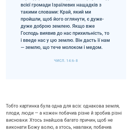
всієї громади Ізраїлевих нащадків з
такими словами: Край, який ми
пройшли, щоб його оглянути, є дуже-
дуже доброю землею. Якщо вже
Господь виявив до нас прихильність, то
і введе нас у цю землю. Він дасть її нам
— землю, що тече молоком і медом.
ЧИСЛ. 14:6-8
Тобто картинка була одна для всіх: однакова земля,
плоди, люди — а кожен побачив різне й зробив різні
висновки. Хтось знайшов багато причин, щоб не
виконати Божу волю, а хтось, навпаки, побачив