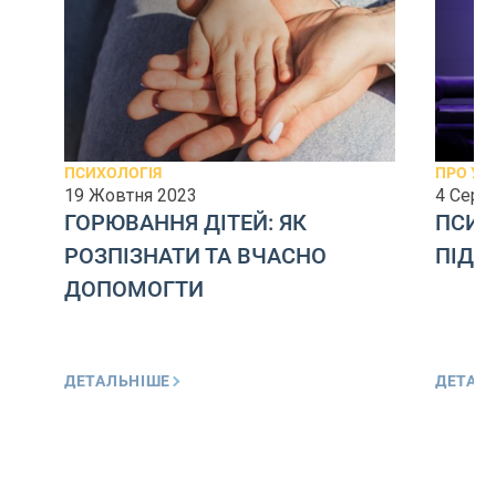
ПСИХОЛОГІЯ
ПРО УЄ
19 Жовтня 2023
4 Серп
ГОРЮВАННЯ ДІТЕЙ: ЯК
ПСИХ
РОЗПІЗНАТИ ТА ВЧАСНО
ПІД 
ДОПОМОГТИ
ДЕТАЛЬНІШЕ
ДЕТАЛ