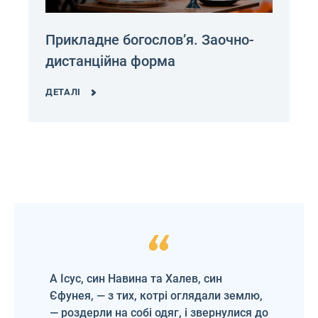
Прикладне богослов’я. Заочно-
дистанційна форма
ДЕТАЛІ
А Ісус, син Навина та Халев, син
Єфунея, — з тих, котрі оглядали землю,
— роздерли на собі одяг, і звернулися до