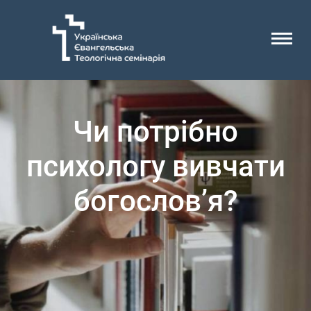
Чи потрібно
психологу вивчати
богослов’я?