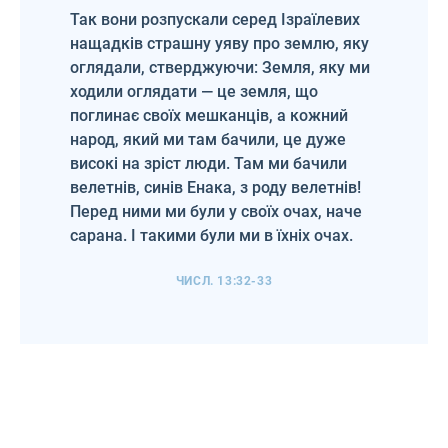
Так вони розпускали серед Ізраїлевих
нащадків страшну уяву про землю, яку
оглядали, стверджуючи: Земля, яку ми
ходили оглядати — це земля, що
поглинає своїх мешканців, а кожний
народ, який ми там бачили, це дуже
високі на зріст люди. Там ми бачили
велетнів, синів Енака, з роду велетнів!
Перед ними ми були у своїх очах, наче
сарана. І такими були ми в їхніх очах.
ЧИСЛ. 13:32-33