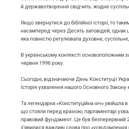
й державотворення свідчить: жодне суспільс
Якщо звернутися до біблійної історії, то т
насамперед через Десять заповідей, однак 
яка повністю регулювала духовне, суспільне
В українському контексті основоположним за
червня 1996 року.
Сьогодні, відзначаючи День Конституції Укр
Історія ухвалення нашого Основного Закону 
Та легендарна «Конституційна ніч» увійшла в
що стояли перед країною, парламентарі ухвал
правовий фундамент. Це був безперервний 23
з’явилися важливі слова про «усвідомлення 