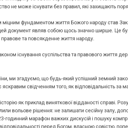
тво не може існувати без правил, які захищають поряд
аким міцним фундаментом життя Божого народу став За
цей документ являв собою щось значно ширше. Це бул
, правове та повсякденне життя народу.
коном існування суспільства та правового життя держ
аїни, ми згадуємо, що будь-який успішний земний зак
є яскравим свідченням того, як відповідальність за 
 історію як приклад виняткової відданості справі. Ро
или вольове рішення: не залишати сесійну залу, допо
-годинний марафон важких дискусій і пошуку компромі
відповідальності перед Богом, власною совістю, поп