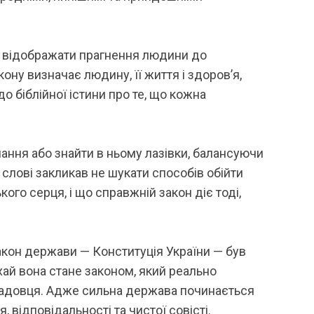
а відображати прагнення людини до
ну визначає людину, її життя і здоров’я,
 біблійної істини про те, що кожна
ання або знайти в ньому лазівки, балансуючи
 слові закликав не шукати способів обійти
ого серця, і що справжній закон діє тоді,
акон держави — Конституція України — був
ай вона стане законом, який реально
осадовця. Адже сильна держава починається
 відповідальності та чистої совісті.