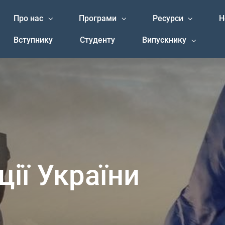
Про нас
Програми
Ресурси
Н
Вступнику
Студенту
Випускнику
ії України