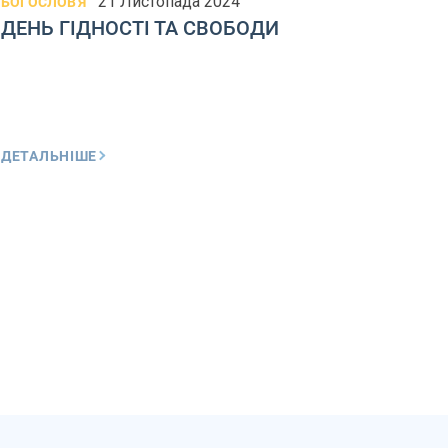
21 Листопада 2024
БОГОСЛОВ'Я
БОГОС
ДЕНЬ ГІДНОСТІ ТА СВОБОДИ
ДЕН
УКР
ДЕТАЛЬНІШЕ
ДЕТА