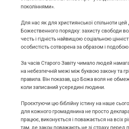
поколіннями».
Для нас як для християнської спільноти цей
Божественного порядку: захисту свободи волі
честь і гідність найвищою соціальною цінніс
особистість сотворена за образом і подобою 
За часів Старого Завіту чимало людей намаг
на небезпечній межі між буквою закону та гр
правила. Він показав, що Божа воля не обмежу
коли записаний усередині людини.
Проєктуючи цю біблійну істину на наше сьог
для кожного громадянина не просто деклара
працює, виконується і поважається на всіх 
там, де закон поважають не зі страху перед п