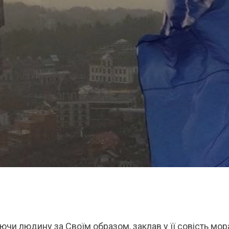
чи людину за Своїм образом, заклав у її совість мор