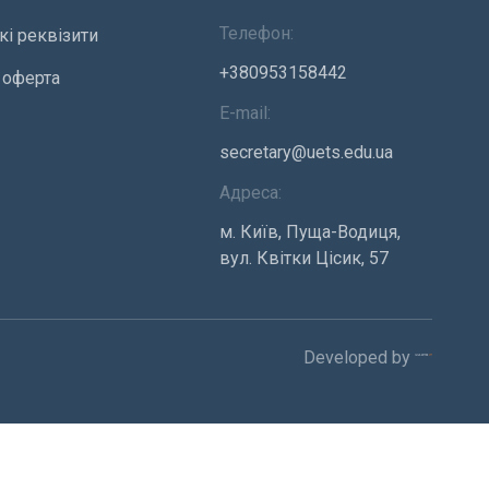
Телефон:
кі реквізити
+380953158442
 оферта
E-mail:
secretary@uets.edu.ua
Адреса:
м. Київ, Пуща-Водиця,
вул. Квітки Цісик, 57
Developed by