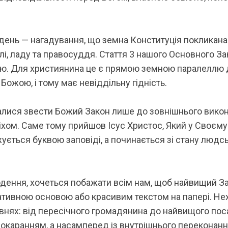
 день — нагадування, що земна Конституція покликан
, ладу та правосуддя. Стаття 3 нашого Основного Зако
тю. Для християнина це є прямою земною паралеллю до
Божою, і тому має невіддільну гідність.
алися звести Божий Закон лише до зовнішнього викон
іхом. Саме тому прийшов Ісус Христос, Який у Своєму
ється буквою заповіді, а починається зі стану людськ
одення, хочеться побажати всім нам, щоб найвищий З
тивною основою або красивим текстом на папері. Нех
рівнях: від пересічного громадянина до найвищого п
окаранням, а насамперед із внутрішнього переконання,