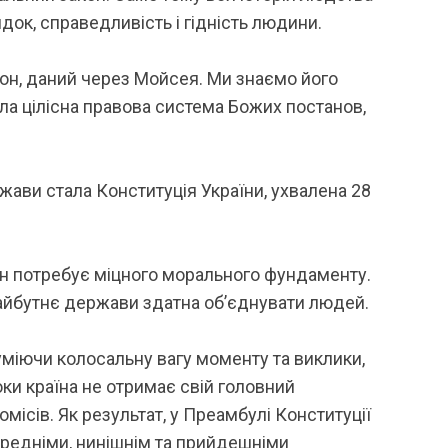
ок, справедливість і гідність людини.
кон, даний через Мойсея. Ми знаємо його
а цілісна правова система Божих постанов,
ави стала Конституція України, ухвалена 28
он потребує міцного морального фундаменту.
майбутнє держави здатна об’єднувати людей.
зуміючи колосальну вагу моменту та виклики,
ки країна не отримає свій головний
сів. Як результат, у Преамбулі Конституції
ередніми, нинішнім та прийдешніми