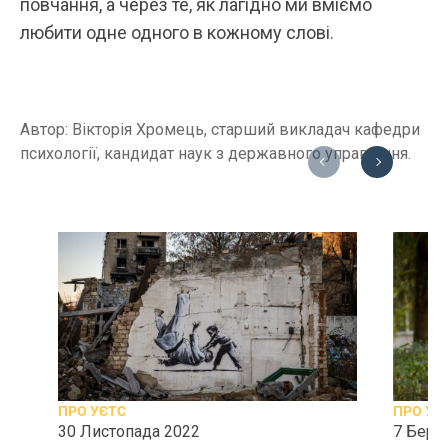
повчання, а через те, як лагідно ми вміємо
любити одне одного в кожному слові.
Автор: Вікторія Хромець, старший викладач кафедри
психології, кандидат наук з державного управління.
Previous
Next
ПРО УЄТС
ПРО УЄ
30 Листопада 2022
7 Бере