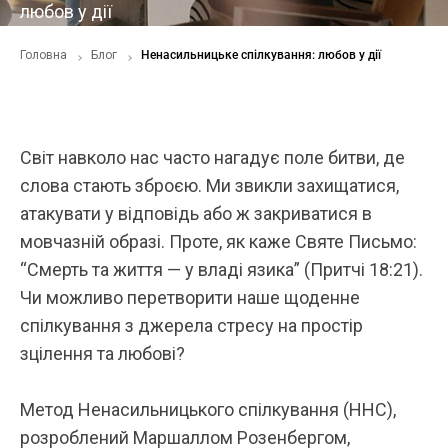
любов у дії
Головна
Блог
Ненасильницьке спілкування: любов у дії
Світ навколо нас часто нагадує поле битви, де
слова стають зброєю. Ми звикли захищатися,
атакувати у відповідь або ж закриватися в
мовчазній образі. Проте, як каже Святе Письмо:
“Смерть та життя — у владі язика” (Притчі 18:21).
Чи можливо перетворити наше щоденне
спілкування з джерела стресу на простір
зцілення та любові?
Метод Ненасильницького спілкування (ННС),
розроблений Маршаллом Розенбергом,