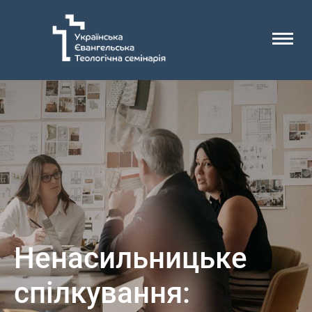
Ненасильницьке
спілкування: