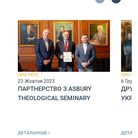
ПРО УЄТС
ПРО УЄ
23 Жовтня 2023
6 Груд
ПАРТНЕРСТВО З ASBURY
ДРУЖ
THEOLOGICAL SEMINARY
УКРА
ДЕТАЛЬНІШЕ
ДЕТАЛ