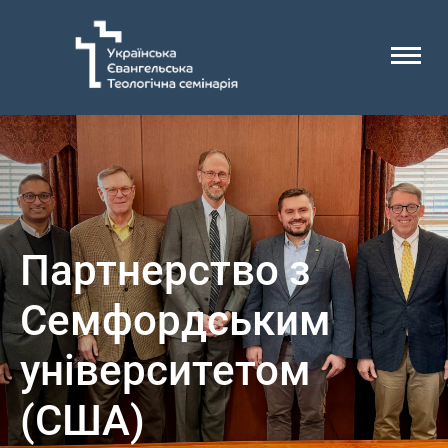
Партнерство з
Семфордським
університетом
(США)