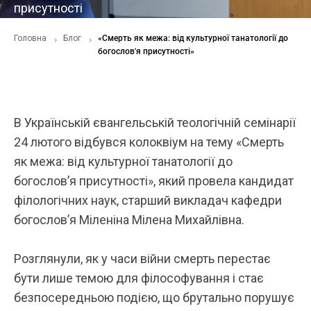
присутності
Головна
Блог
«Смерть як межа: від культурної танатології до
богослов'я присутності»
В Українській євангельській теологічній семінарії
24 лютого відбувся колоквіум на тему «Смерть
як межа: від культурної танатології до
богослов’я присутності», який провела кандидат
філологічних наук, старший викладач кафедри
богослов’я Міленіна Мілена Михайлівна.
Розглянули, як у часи війни смерть перестає
бути лише темою для філософування і стає
безпосередньою подією, що брутально порушує