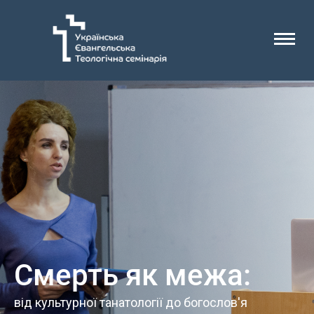
Смерть як межа:
від культурної танатології до богослов'я